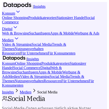
|
Insights
Konsum
Online Shopping
Produktkategorien
Stationärer Handel
Social
Commerce
Digital
Web & Browsing
Suchanfragen
Apps & Mobile
Werbung & Ads
Medien
Video & Streaming
Social Media
Trends &
Themen
Nutzungsverhalten
Ressourcen
|
Für Unternehmen
Für Konsumenten
|
Insights
Konsum
Online Shopping
Produktkategorien
Stationärer
Handel
Social Commerce
Digital
Web &
Browsing
Suchanfragen
Apps & Mobile
Werbung &
Ads
Medien
Video & Streaming
Social Media
Trends &
Themen
Nutzungsverhalten
Ressourcen
Für Unternehmen
Für
Konsumenten
Insights
Medien
Social Media
Social Media
Social-Media-Daten erfassen täglich aktive Nutzer,