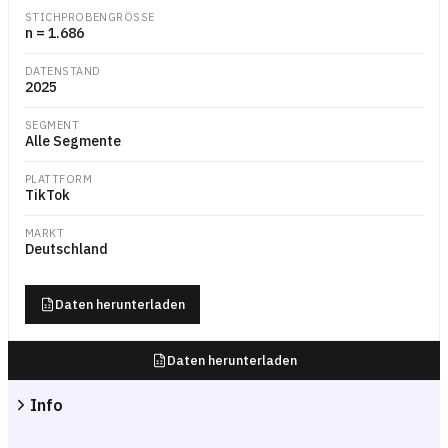
Balkendiagramm mit Median-Watch-Through-Rate pro Nutzer:in (Watcht
STICHPROBENGRÖSSE
n = 1.686
DATENSTAND
2025
SEGMENT
Alle Segmente
PLATTFORM
TikTok
MARKT
Deutschland
Daten herunterladen
Daten herunterladen
Info