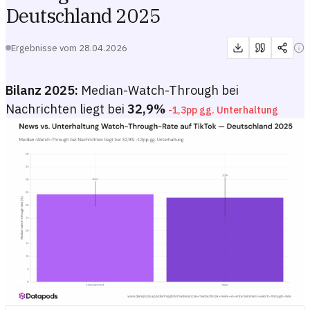
Deutschland 2025
Ergebnisse vom
28.04.2026
Bilanz 2025:
Median-Watch-Through bei
Nachrichten liegt bei
32,9%
-1,3pp gg. Unterhaltung
News vs. Unterhaltung Watch-Through-Rate auf TikTok — Deutschl
Balkendiagramm mit Median-Watch-Through-Rate pro Nutzer:in (Watcht