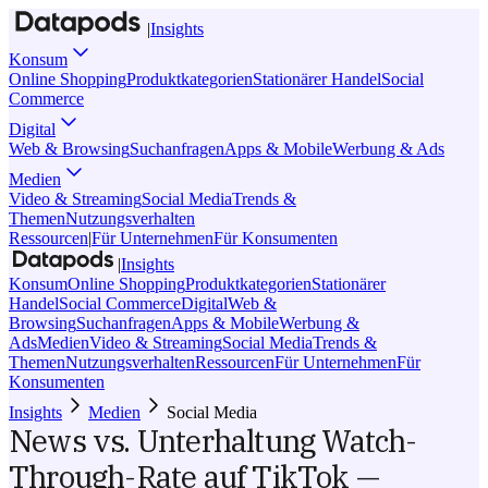
|
Insights
Konsum
Online Shopping
Produktkategorien
Stationärer Handel
Social
Commerce
Digital
Web & Browsing
Suchanfragen
Apps & Mobile
Werbung & Ads
Medien
Video & Streaming
Social Media
Trends &
Themen
Nutzungsverhalten
Ressourcen
|
Für Unternehmen
Für Konsumenten
|
Insights
Konsum
Online Shopping
Produktkategorien
Stationärer
Handel
Social Commerce
Digital
Web &
Browsing
Suchanfragen
Apps & Mobile
Werbung &
Ads
Medien
Video & Streaming
Social Media
Trends &
Themen
Nutzungsverhalten
Ressourcen
Für Unternehmen
Für
Konsumenten
Insights
Medien
Social Media
News vs. Unterhaltung Watch-
Through-Rate auf TikTok —