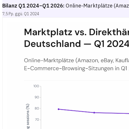
Bilanz Q1 2024–Q1 2026:
Online-Marktplätze (Amazo
7,5 Pp. ggü. Q1 2024
Marktplatz vs. Direkthändler: Anteil am E-Commerce-Browsing 
Flächen- oder Liniendiagramm mit dem quartalsweisen Anteil der d