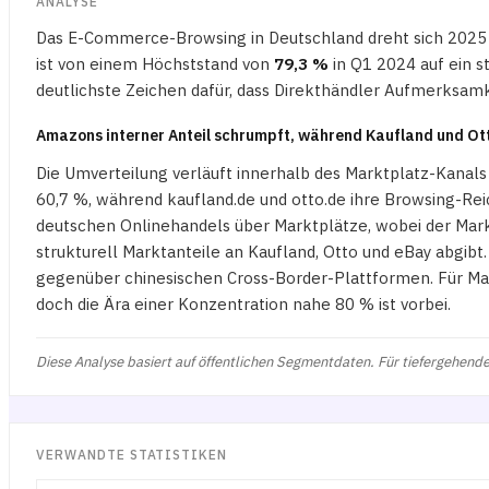
ANALYSE
Das E-Commerce-Browsing in Deutschland dreht sich 2025 n
ist von einem Höchststand von
79,3 %
in Q1 2024 auf ein s
deutlichste Zeichen dafür, dass Direkthändler Aufmerksamk
Amazons interner Anteil schrumpft, während Kaufland und Ot
Die Umverteilung verläuft innerhalb des Marktplatz-Kanal
60,7 %, während kaufland.de und otto.de ihre Browsing-Re
deutschen Onlinehandels über Marktplätze, wobei der Mar
strukturell Marktanteile an Kaufland, Otto und eBay abgibt
gegenüber chinesischen Cross-Border-Plattformen. Für Mark
doch die Ära einer Konzentration nahe 80 % ist vorbei.
Diese Analyse basiert auf öffentlichen Segmentdaten. Für tiefergehende
VERWANDTE STATISTIKEN