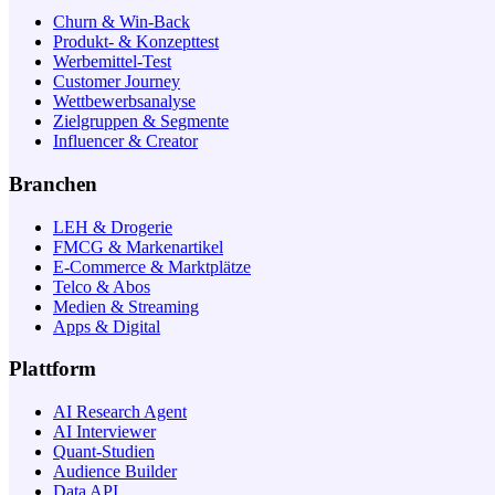
Churn & Win-Back
Produkt- & Konzepttest
Werbemittel-Test
Customer Journey
Wettbewerbsanalyse
Zielgruppen & Segmente
Influencer & Creator
Branchen
LEH & Drogerie
FMCG & Markenartikel
E-Commerce & Marktplätze
Telco & Abos
Medien & Streaming
Apps & Digital
Plattform
AI Research Agent
AI Interviewer
Quant-Studien
Audience Builder
Data API