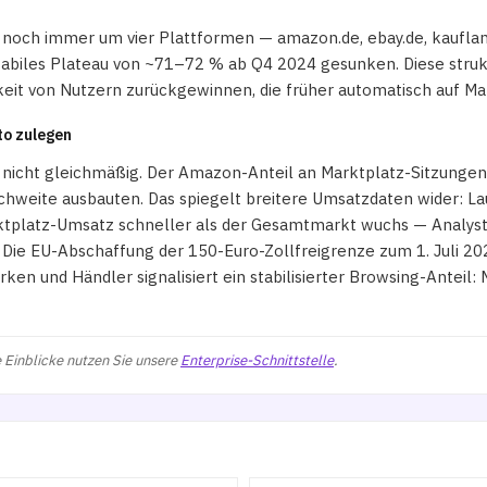
och immer um vier Plattformen — amazon.de, ebay.de, kaufland
tabiles Plateau von ~71–72 % ab Q4 2024 gesunken. Diese struk
eit von Nutzern zurückgewinnen, die früher automatisch auf Ma
to zulegen
s nicht gleichmäßig. Der Amazon-Anteil an Marktplatz-Sitzung
ichweite ausbauten. Das spiegelt breitere Umsatzdaten wider: L
ktplatz-Umsatz schneller als der Gesamtmarkt wuchs — Analys
. Die EU-Abschaffung der 150-Euro-Zollfreigrenze zum 1. Juli 202
en und Händler signalisiert ein stabilisierter Browsing-Anteil:
 Einblicke nutzen Sie unsere
Enterprise-Schnittstelle
.