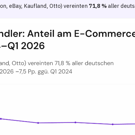
n, eBay, Kaufland, Otto) vereinten
71,8 %
aller deut
in Deutschland — Q1 2024–Q1 2026
eutschen E-Commerce-Browsing-Sitzungen auf Marktplatz-Domains (amaz