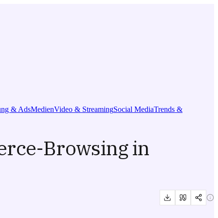
ng & Ads
Medien
Video & Streaming
Social Media
Trends &
erce-Browsing in