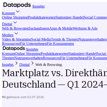
|
Insights
Konsum
Online Shopping
Produktkategorien
Stationärer Handel
Social Commer
Digital
Web & Browsing
Suchanfragen
Apps & Mobile
Werbung & Ads
Medien
Video & Streaming
Social Media
Trends & Themen
Nutzungsverhalten
Ressourcen
|
Für Unternehmen
Für Konsumenten
|
Insights
Konsum
Online Shopping
Produktkategorien
Stationärer Handel
Socia
Themen
Nutzungsverhalten
Ressourcen
Für Unternehmen
Für Konsume
Insights
Digital
Web & Browsing
Marktplatz vs. Direkth
Deutschland — Q1 2024
Ergebnisse vom
02.07.2026