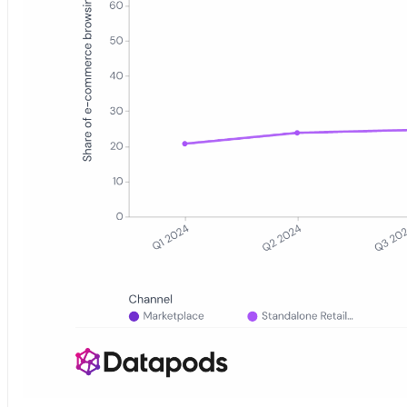
Flächen- oder Liniendiagramm mit dem quartalsweisen Anteil der d