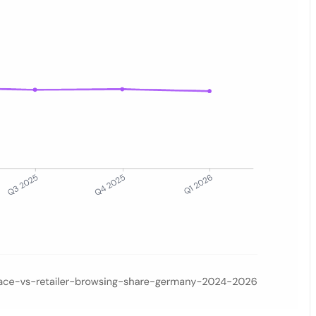
on.de, ebay.de, kaufland.de, otto.de) gegenüber Direkthändlern von Q