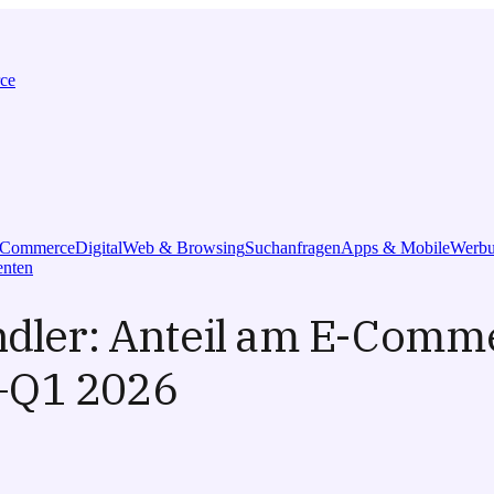
ce
l Commerce
Digital
Web & Browsing
Suchanfragen
Apps & Mobile
Werbu
nten
ändler: Anteil am E-Comm
–Q1 2026