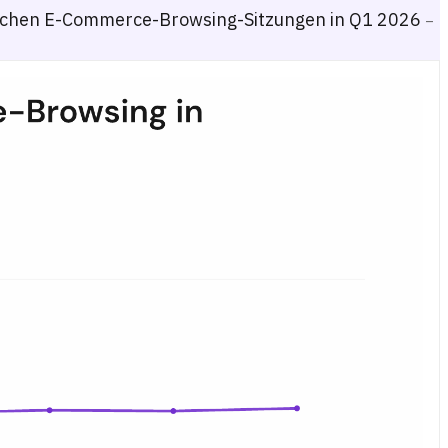
schen E-Commerce-Browsing-Sitzungen in Q1 2026
–
on.de, ebay.de, kaufland.de, otto.de) gegenüber Direkthändlern von Q