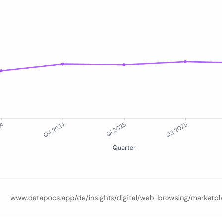
eutschen E-Commerce-Browsing-Sitzungen auf Marktplatz-Domains (amaz