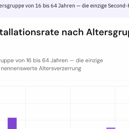
tersgruppe von 16 bis 64 Jahren — die einzige Seco
hland — Q1 2026
ch Altersgruppe (16–24, 25–34, 35–44, 45–54, 55–64, 65+) für Vinted