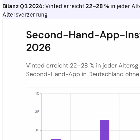
Bilanz Q1 2026:
Vinted erreicht
22–28 %
in jeder Al
Altersverzerrung
Second-Hand-App-Installationsrate nach Altersgruppe in Deutsc
Gruppiertes Balkendiagramm mit der Android-Installationsrate na