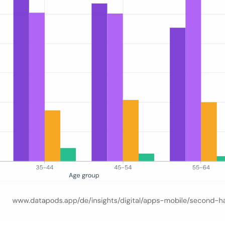
ch Altersgruppe (16–24, 25–34, 35–44, 45–54, 55–64, 65+) für Vinted