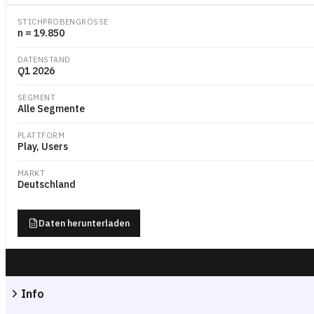
STICHPROBENGRÖSSE
n = 19.850
DATENSTAND
Q1 2026
SEGMENT
Alle Segmente
PLATTFORM
Play, Users
MARKT
Deutschland
Daten herunterladen
Info