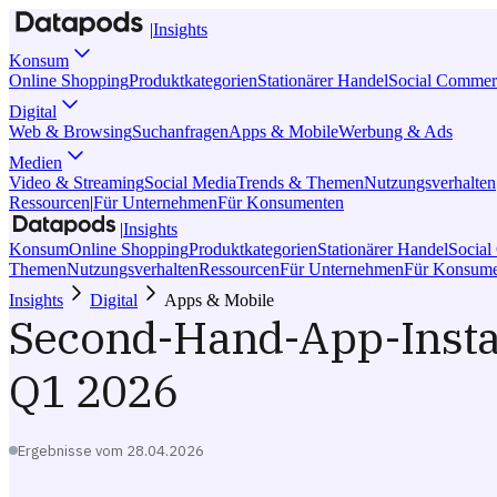
|
Insights
Konsum
Online Shopping
Produktkategorien
Stationärer Handel
Social Commer
Digital
Web & Browsing
Suchanfragen
Apps & Mobile
Werbung & Ads
Medien
Video & Streaming
Social Media
Trends & Themen
Nutzungsverhalten
Ressourcen
|
Für Unternehmen
Für Konsumenten
|
Insights
Konsum
Online Shopping
Produktkategorien
Stationärer Handel
Socia
Themen
Nutzungsverhalten
Ressourcen
Für Unternehmen
Für Konsume
Insights
Digital
Apps & Mobile
Second-Hand-App-Instal
Q1 2026
Ergebnisse vom
28.04.2026