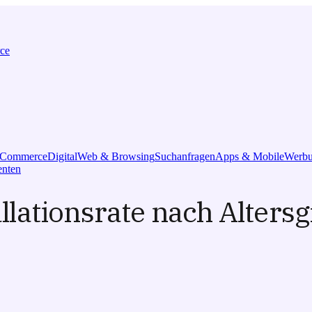
ce
l Commerce
Digital
Web & Browsing
Suchanfragen
Apps & Mobile
Werbu
nten
lationsrate nach Altersg