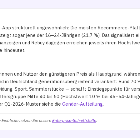
ng-App strukturell ungewöhnlich: Die meisten Recommerce-Platt
steigt sogar jene der 16–24-Jährigen (21,7 %). Das signalisier
nanzeigen und Rebuy dagegen erreichen jeweils ihren Höchstwer
e hindeutet.
rinnen und Nutzer den günstigeren Preis als Hauptgrund, währe
nd in Deutschland generationsübergreifend verankert: Rund 70 %
idung, Sport, Sammlerstücke — schafft Einstiegspunkte für ve
ltersgruppe Mitte 40 bis 50 (Höchstwert 10 % bei 45–54-Jähri
ser Q1-2026-Muster siehe die
Gender-Aufteilung
.
 Einblicke nutzen Sie unsere
Enterprise-Schnittstelle
.