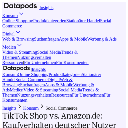
|
Insights
Konsum
Online Shopping
Produktkategorien
Stationärer Handel
Social
Commerce
Digital
Web & Browsing
Suchanfragen
Apps & Mobile
Werbung & Ads
Medien
Video & Streaming
Social Media
Trends &
Themen
Nutzungsverhalten
Ressourcen
|
Für Unternehmen
Für Konsumenten
|
Insights
Konsum
Online Shopping
Produktkategorien
Stationärer
Handel
Social Commerce
Digital
Web &
Browsing
Suchanfragen
Apps & Mobile
Werbung &
Ads
Medien
Video & Streaming
Social Media
Trends &
Themen
Nutzungsverhalten
Ressourcen
Für Unternehmen
Für
Konsumenten
Insights
Konsum
Social Commerce
TikTok Shop vs. Amazon.de:
Kaufverhalten deutscher Nutzer