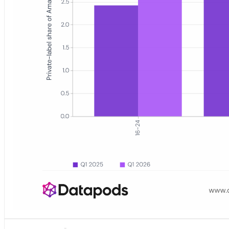
Gruppiertes Balkendiagramm mit dem Anteil der Amazon.de-Bestell