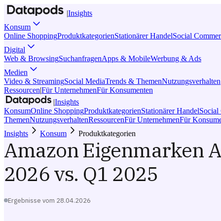
|
Insights
Konsum
Online Shopping
Produktkategorien
Stationärer Handel
Social Commer
Digital
Web & Browsing
Suchanfragen
Apps & Mobile
Werbung & Ads
Medien
Video & Streaming
Social Media
Trends & Themen
Nutzungsverhalten
Ressourcen
|
Für Unternehmen
Für Konsumenten
|
Insights
Konsum
Online Shopping
Produktkategorien
Stationärer Handel
Socia
Themen
Nutzungsverhalten
Ressourcen
Für Unternehmen
Für Konsume
Insights
Konsum
Produktkategorien
Amazon Eigenmarken Ant
2026 vs. Q1 2025
Ergebnisse vom
28.04.2026