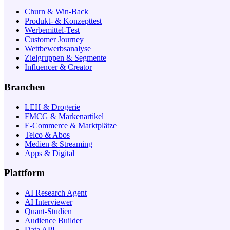
Churn & Win-Back
Produkt- & Konzepttest
Werbemittel-Test
Customer Journey
Wettbewerbsanalyse
Zielgruppen & Segmente
Influencer & Creator
Branchen
LEH & Drogerie
FMCG & Markenartikel
E-Commerce & Marktplätze
Telco & Abos
Medien & Streaming
Apps & Digital
Plattform
AI Research Agent
AI Interviewer
Quant-Studien
Audience Builder
Data API