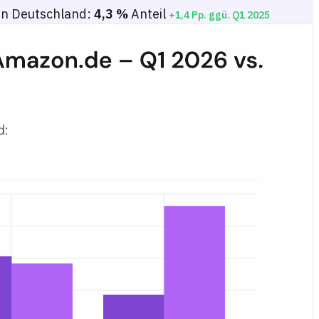
in Deutschland:
4,3 %
Anteil
+1,4 Pp. ggü. Q1 2025
eteilt nach Altersgruppe (16–24, 25–34, 35–44, 45–54, 55+) für Q1 2