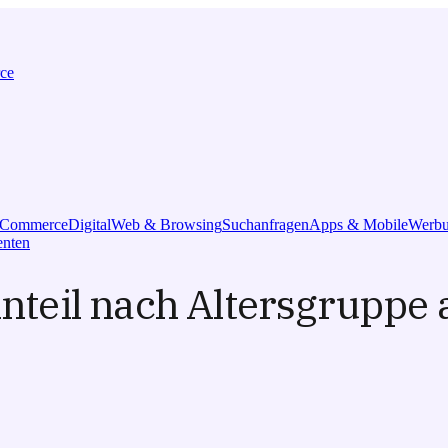
ce
l Commerce
Digital
Web & Browsing
Suchanfragen
Apps & Mobile
Werbu
nten
eil nach Altersgruppe 