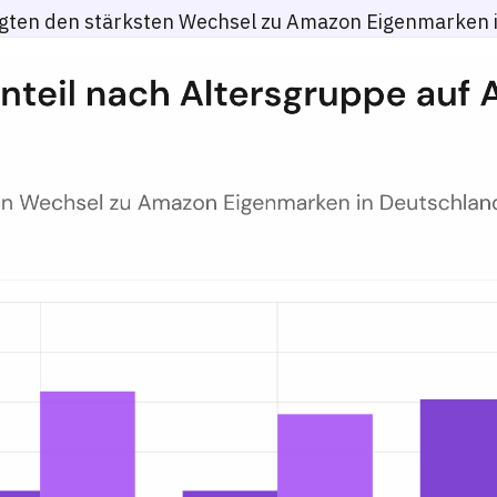
igten den stärksten Wechsel zu Amazon Eigenmarken 
Q1 2026 vs. Q1 2025
ungen, die mindestens ein Amazon-Eigenmarkenprodukt enthalten, aufg