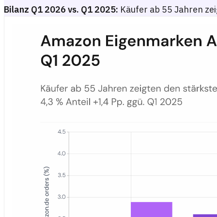
Bilanz Q1 2026 vs. Q1 2025:
Käufer ab 55 Jahren ze
Amazon Eigenmarken Anteil nach Altersgruppe auf Amazon.de – 
Gruppiertes Balkendiagramm mit dem Anteil der Amazon.de-Bestell