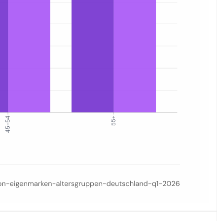
eteilt nach Altersgruppe (16–24, 25–34, 35–44, 45–54, 55+) für Q1 2