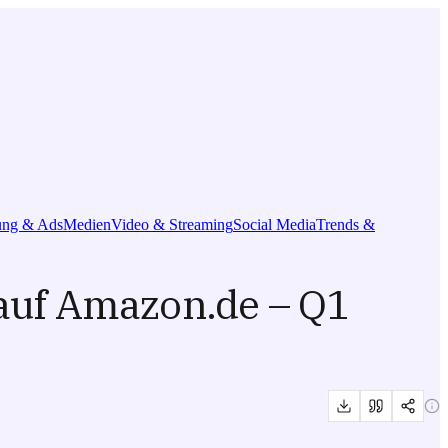
ng & Ads
Medien
Video & Streaming
Social Media
Trends &
auf Amazon.de – Q1