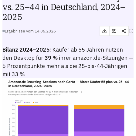
vs. 25–44 in Deutschland, 2024–
2025
Ergebnisse vom
14.06.2026
Bilanz 2024–2025:
Käufer ab 55 Jahren nutzen
den Desktop für
39 %
ihrer amazon.de-Sitzungen —
6 Prozentpunkte mehr als die 25-bis-44-Jährigen
mit 33 %
Amazon.de Browsing-Sessions nach Gerät — Ältere Käufer 55 plus 
Gestapeltes Balkendiagramm mit dem Anteil der amazon.de-Browsing-