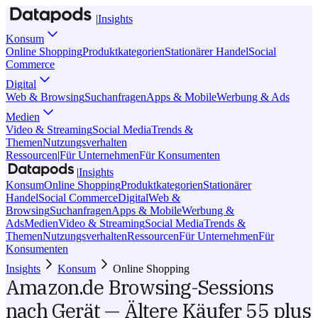
|
Insights
Konsum
Online Shopping
Produktkategorien
Stationärer Handel
Social
Commerce
Digital
Web & Browsing
Suchanfragen
Apps & Mobile
Werbung & Ads
Medien
Video & Streaming
Social Media
Trends &
Themen
Nutzungsverhalten
Ressourcen
|
Für Unternehmen
Für Konsumenten
|
Insights
Konsum
Online Shopping
Produktkategorien
Stationärer
Handel
Social Commerce
Digital
Web &
Browsing
Suchanfragen
Apps & Mobile
Werbung &
Ads
Medien
Video & Streaming
Social Media
Trends &
Themen
Nutzungsverhalten
Ressourcen
Für Unternehmen
Für
Konsumenten
Insights
Konsum
Online Shopping
Amazon.de Browsing-Sessions
nach Gerät — Ältere Käufer 55 plus