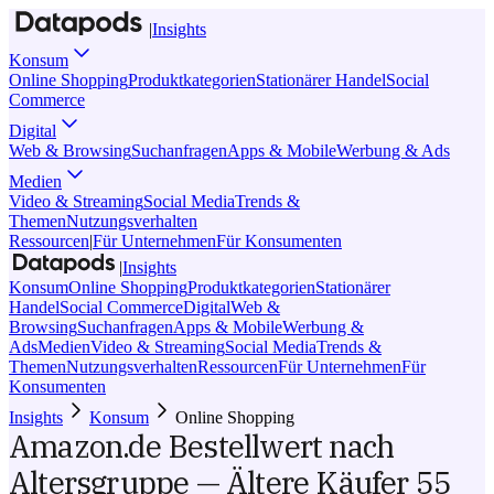
|
Insights
Konsum
Online Shopping
Produktkategorien
Stationärer Handel
Social
Commerce
Digital
Web & Browsing
Suchanfragen
Apps & Mobile
Werbung & Ads
Medien
Video & Streaming
Social Media
Trends &
Themen
Nutzungsverhalten
Ressourcen
|
Für Unternehmen
Für Konsumenten
|
Insights
Konsum
Online Shopping
Produktkategorien
Stationärer
Handel
Social Commerce
Digital
Web &
Browsing
Suchanfragen
Apps & Mobile
Werbung &
Ads
Medien
Video & Streaming
Social Media
Trends &
Themen
Nutzungsverhalten
Ressourcen
Für Unternehmen
Für
Konsumenten
Insights
Konsum
Online Shopping
Amazon.de Bestellwert nach
Altersgruppe — Ältere Käufer 55