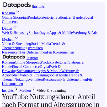
|
Insights
Konsum
Online Shopping
Produktkategorien
Stationärer Handel
Social
Commerce
Digital
Web & Browsing
Suchanfragen
Apps & Mobile
Werbung & Ads
Medien
Video & Streaming
Social Media
Trends &
Themen
Nutzungsverhalten
Ressourcen
|
Für Unternehmen
Für Konsumenten
|
Insights
Konsum
Online Shopping
Produktkategorien
Stationärer
Handel
Social Commerce
Digital
Web &
Browsing
Suchanfragen
Apps & Mobile
Werbung &
Ads
Medien
Video & Streaming
Social Media
Trends &
Themen
Nutzungsverhalten
Ressourcen
Für Unternehmen
Für
Konsumenten
Insights
Medien
Video & Streaming
YouTube Nutzungsdauer-Anteil
nach Format und Altersgruppe in