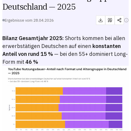
Deutschland — 2025
Ergebnisse vom
28.04.2026
Bilanz Gesamtjahr 2025:
Shorts kommen bei allen
erwerbstätigen Deutschen auf einen
konstanten
Anteil von rund 15 %
— bei den 55+ dominiert Long-
Form mit
46 %
YouTube Nutzungsdauer-Anteil nach Format und Altersgruppe in De
Gestapeltes Balkendiagramm mit dem Anteil der gesamten YouTube-Nu