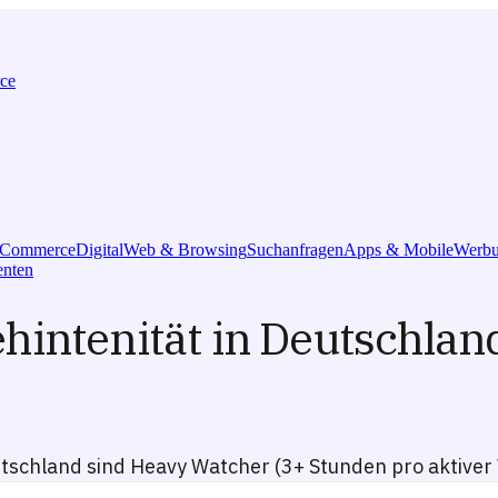
ce
l Commerce
Digital
Web & Browsing
Suchanfragen
Apps & Mobile
Werbu
nten
hintenität in Deutschlan
tschland sind Heavy Watcher (3+ Stunden pro aktiver