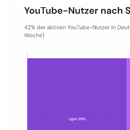
YouTube-Nutzer nach Sehintenität in Deutschland — 2025
Zusammensetzung aktiver YouTube-Nutzer in Deutschland nach Se