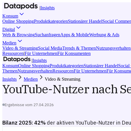
|
Insights
Konsum
Online Shopping
Produktkategorien
Stationärer Handel
Social Commer
Digital
Web & Browsing
Suchanfragen
Apps & Mobile
Werbung & Ads
Medien
Video & Streaming
Social Media
Trends & Themen
Nutzungsverhalten
Ressourcen
|
Für Unternehmen
Für Konsumenten
|
Insights
Konsum
Online Shopping
Produktkategorien
Stationärer Handel
Socia
Themen
Nutzungsverhalten
Ressourcen
Für Unternehmen
Für Konsume
Insights
Medien
Video & Streaming
YouTube-Nutzer nach Se
Ergebnisse vom
27.04.2026
Bilanz 2025:
42%
der aktiven YouTube-Nutzer in Deu