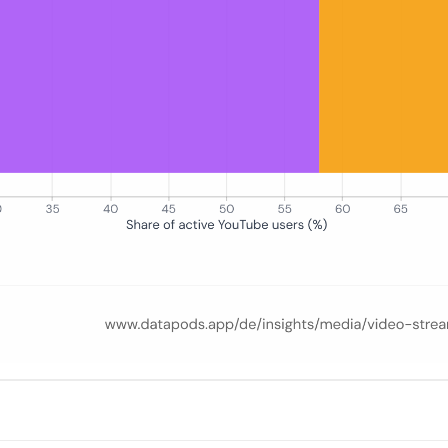
hintenität (Light, Medium, Heavy), mit Heavy Watchern bei 42% als