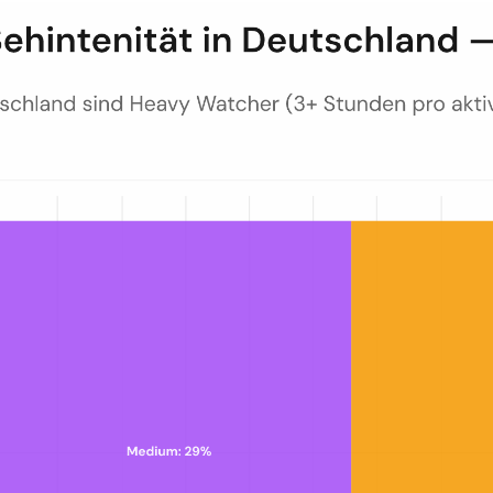
hintenität (Light, Medium, Heavy), mit Heavy Watchern bei 42% als