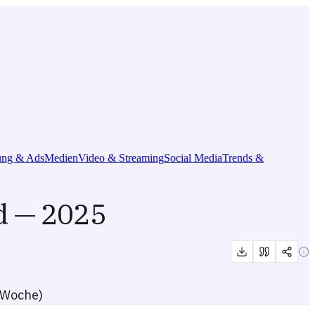
ng & Ads
Medien
Video & Streaming
Social Media
Trends &
d — 2025
 Woche)