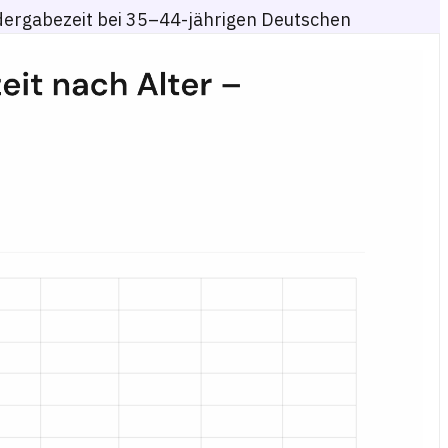
ergabezeit bei 35–44-jährigen Deutschen
 35–44, 45–54 und 55+ von Januar 2024 bis März 2025 verfolgt.