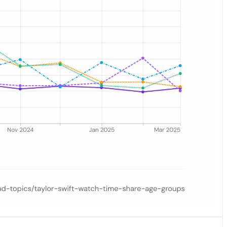
 35–44, 45–54 und 55+ von Januar 2024 bis März 2025 verfolgt.