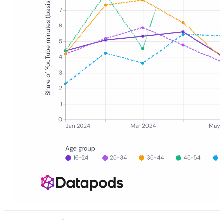
Mehrfach-Liniendiagramm, das den Anteil von Taylor Swift an de