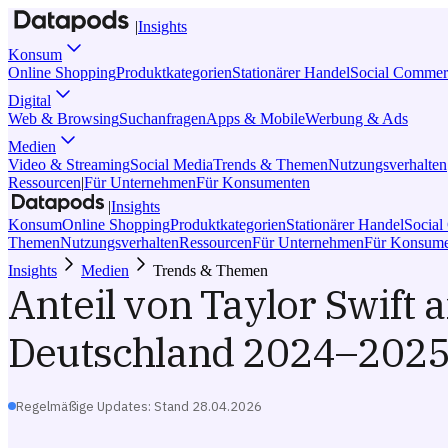
|
Insights
Konsum
Online Shopping
Produktkategorien
Stationärer Handel
Social Commer
Digital
Web & Browsing
Suchanfragen
Apps & Mobile
Werbung & Ads
Medien
Video & Streaming
Social Media
Trends & Themen
Nutzungsverhalten
Ressourcen
|
Für Unternehmen
Für Konsumenten
|
Insights
Konsum
Online Shopping
Produktkategorien
Stationärer Handel
Socia
Themen
Nutzungsverhalten
Ressourcen
Für Unternehmen
Für Konsume
Insights
Medien
Trends & Themen
Anteil von Taylor Swift
Deutschland 2024–202
Regelmäßige Updates: Stand
28.04.2026