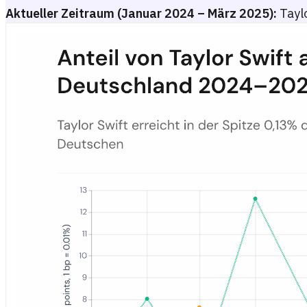
Aktueller Zeitraum (Januar 2024 – März 2025):
Taylo
Anteil von Taylor Swift an der YouTube-Wiedergabezeit nach Alt
Mehrfach-Liniendiagramm, das den Anteil von Taylor Swift an de