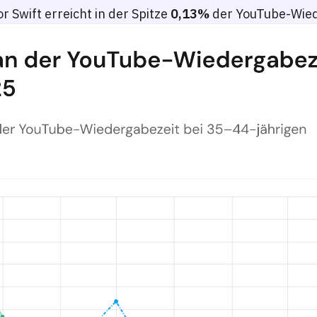
r Swift erreicht in der Spitze
0,13%
der YouTube-Wied
er – Deutschland 2024–2025
r gesamten YouTube-Wiedergabezeit über Altersgruppen 16–24, 25–34,