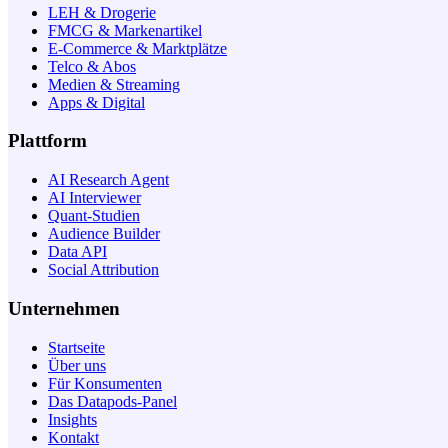
LEH & Drogerie
FMCG & Markenartikel
E-Commerce & Marktplätze
Telco & Abos
Medien & Streaming
Apps & Digital
Plattform
AI Research Agent
AI Interviewer
Quant-Studien
Audience Builder
Data API
Social Attribution
Unternehmen
Startseite
Über uns
Für Konsumenten
Das Datapods-Panel
Insights
Kontakt