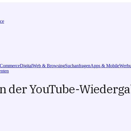
ce
l Commerce
Digital
Web & Browsing
Suchanfragen
Apps & Mobile
Werbu
nten
 an der YouTube-Wiedergab
5