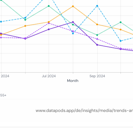
r gesamten YouTube-Wiedergabezeit über Altersgruppen 16–24, 25–34,