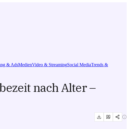
ng & Ads
Medien
Video & Streaming
Social Media
Trends &
ezeit nach Alter –