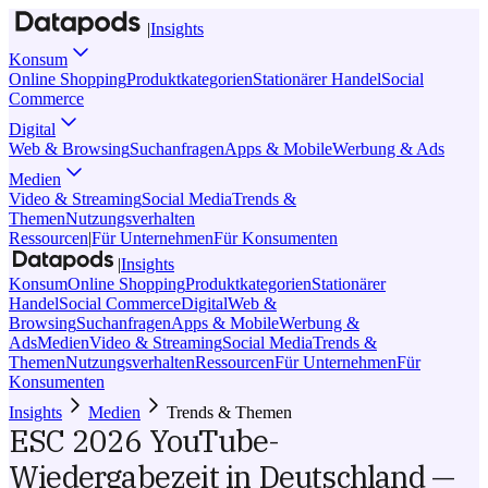
|
Insights
Konsum
Online Shopping
Produktkategorien
Stationärer Handel
Social
Commerce
Digital
Web & Browsing
Suchanfragen
Apps & Mobile
Werbung & Ads
Medien
Video & Streaming
Social Media
Trends &
Themen
Nutzungsverhalten
Ressourcen
|
Für Unternehmen
Für Konsumenten
|
Insights
Konsum
Online Shopping
Produktkategorien
Stationärer
Handel
Social Commerce
Digital
Web &
Browsing
Suchanfragen
Apps & Mobile
Werbung &
Ads
Medien
Video & Streaming
Social Media
Trends &
Themen
Nutzungsverhalten
Ressourcen
Für Unternehmen
Für
Konsumenten
Insights
Medien
Trends & Themen
ESC 2026 YouTube-
Wiedergabezeit in Deutschland —