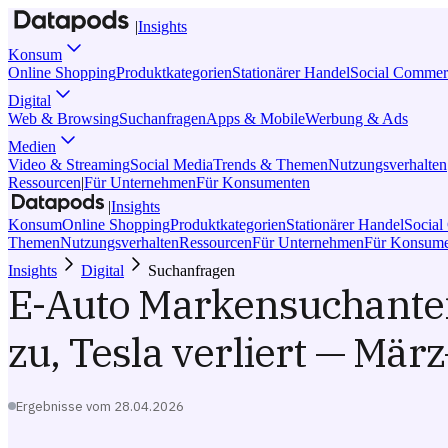
|
Insights
Konsum
Online Shopping
Produktkategorien
Stationärer Handel
Social Commer
Digital
Web & Browsing
Suchanfragen
Apps & Mobile
Werbung & Ads
Medien
Video & Streaming
Social Media
Trends & Themen
Nutzungsverhalten
Ressourcen
|
Für Unternehmen
Für Konsumenten
|
Insights
Konsum
Online Shopping
Produktkategorien
Stationärer Handel
Socia
Themen
Nutzungsverhalten
Ressourcen
Für Unternehmen
Für Konsume
Insights
Digital
Suchanfragen
E-Auto Markensuchanteil
zu, Tesla verliert — Mär
Ergebnisse vom
28.04.2026