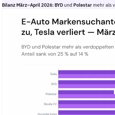
Bilanz März–April 2026:
BYD
und
Polestar
mehr als v
E-Auto Markensuchanteile in Deutschland: BYD und Polestar legen
Gestapeltes oder gruppiertes Balkendiagramm, das den Anteil je