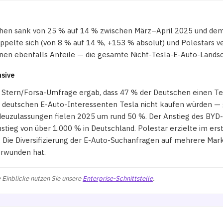
hen sank von 25 % auf 14 % zwischen März–April 2025 und dems
elte sich (von 8 % auf 14 %, +153 % absolut) und Polestars ve
nen ebenfalls Anteile — die gesamte Nicht-Tesla-E-Auto-Landsch
nsive
ne Stern/Forsa-Umfrage ergab, dass 47 % der Deutschen einen Te
deutschen E-Auto-Interessenten Tesla nicht kaufen würden — 
Neuzulassungen fielen 2025 um rund 50 %. Der Anstieg des BYD-
tieg von über 1.000 % in Deutschland. Polestar erzielte im ers
Die Diversifizierung der E-Auto-Suchanfragen auf mehrere Marke
erwunden hat.
 Einblicke nutzen Sie unsere
Enterprise-Schnittstelle
.