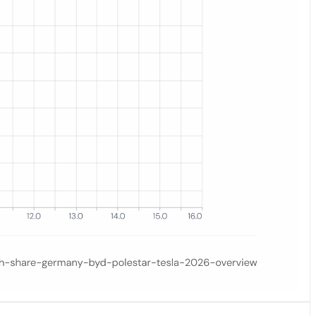
nungen im März–April 2025 vs. März–April 2026 zeigt. Teslas Anteil 