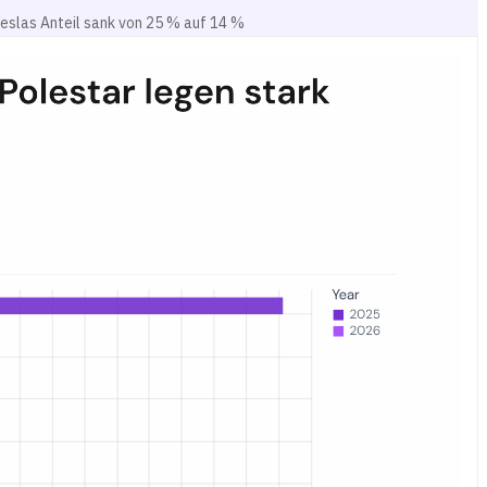
eslas Anteil sank von 25 % auf 14 %
nungen im März–April 2025 vs. März–April 2026 zeigt. Teslas Anteil 