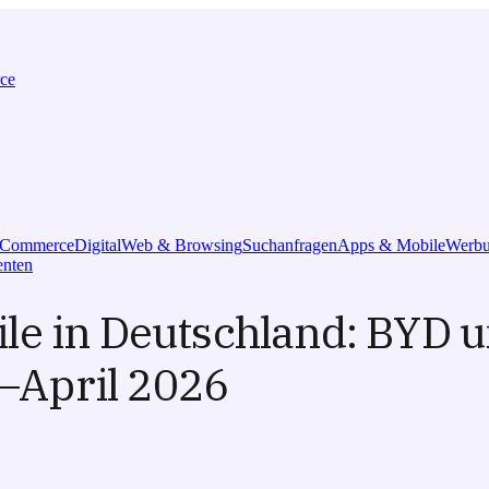
ce
l Commerce
Digital
Web & Browsing
Suchanfragen
Apps & Mobile
Werbu
nten
e in Deutschland: BYD un
z–April 2026