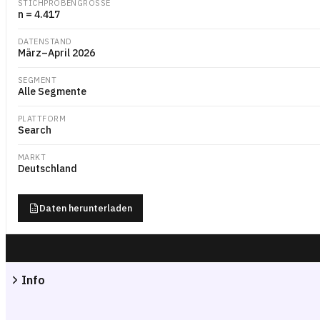
STICHPROBENGRÖSSE
n = 4.417
DATENSTAND
März–April 2026
SEGMENT
Alle Segmente
PLATTFORM
Search
MARKT
Deutschland
Daten herunterladen
Info