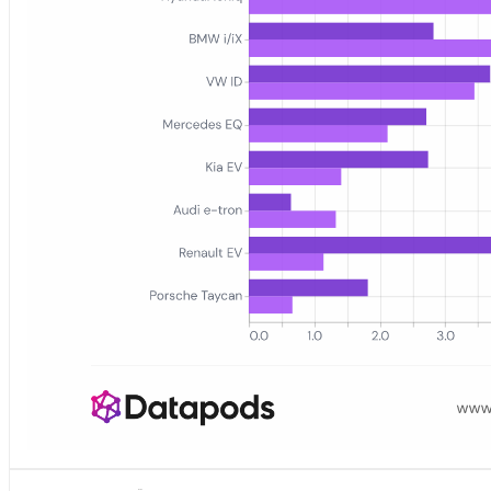
Gestapeltes oder gruppiertes Balkendiagramm, das den Anteil je