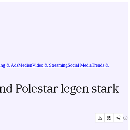
ng & Ads
Medien
Video & Streaming
Social Media
Trends &
d Polestar legen stark