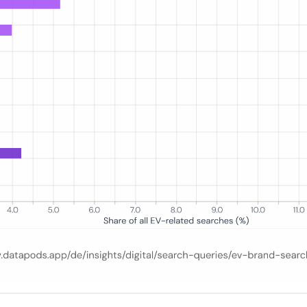
der E-Auto-Marke an allen E-Auto-bezogenen deutschen Google-Suchnen