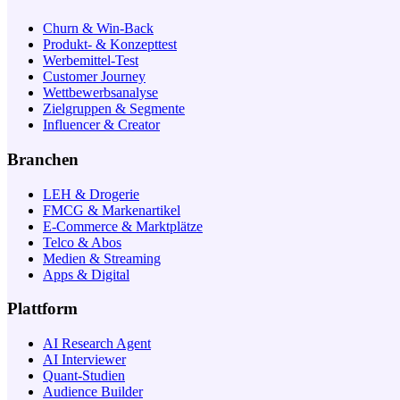
Churn & Win-Back
Produkt- & Konzepttest
Werbemittel-Test
Customer Journey
Wettbewerbsanalyse
Zielgruppen & Segmente
Influencer & Creator
Branchen
LEH & Drogerie
FMCG & Markenartikel
E-Commerce & Marktplätze
Telco & Abos
Medien & Streaming
Apps & Digital
Plattform
AI Research Agent
AI Interviewer
Quant-Studien
Audience Builder