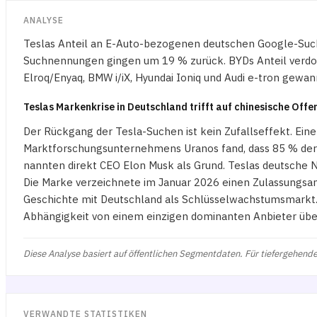
ANALYSE
Teslas Anteil an E-Auto-bezogenen deutschen Google-Suc
Suchnennungen gingen um 19 % zurück. BYDs Anteil verdopp
Elroq/Enyaq, BMW i/iX, Hyundai Ioniq und Audi e-tron gewan
Teslas Markenkrise in Deutschland trifft auf chinesische Offe
Der Rückgang der Tesla-Suchen ist kein Zufallseffekt. Ei
Marktforschungsunternehmens Uranos fand, dass 85 % der 
nannten direkt CEO Elon Musk als Grund. Teslas deutsche 
Die Marke verzeichnete im Januar 2026 einen Zulassungsans
Geschichte mit Deutschland als Schlüsselwachstumsmarkt. 
Abhängigkeit von einem einzigen dominanten Anbieter üb
Diese Analyse basiert auf öffentlichen Segmentdaten. Für tiefergehende
VERWANDTE STATISTIKEN