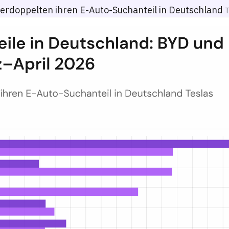
erdoppelten ihren E-Auto-Suchanteil in Deutschland
T
 stark zu, Tesla verliert — März–April 2026
der E-Auto-Marke an allen E-Auto-bezogenen deutschen Google-Suchnen