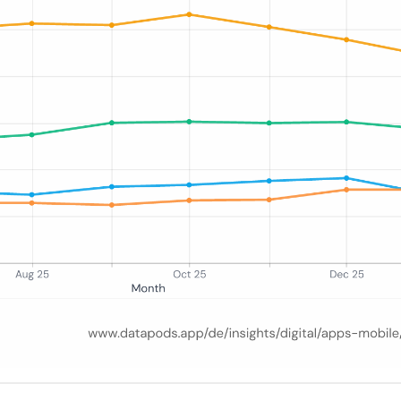
mark-Apps von April 2025 bis März 2026, zeigend ChatGPT steigend v