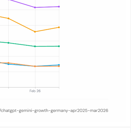
on 20 % auf 30 %, Gemini verdopplend von 9 % auf 18 %, und TikTok