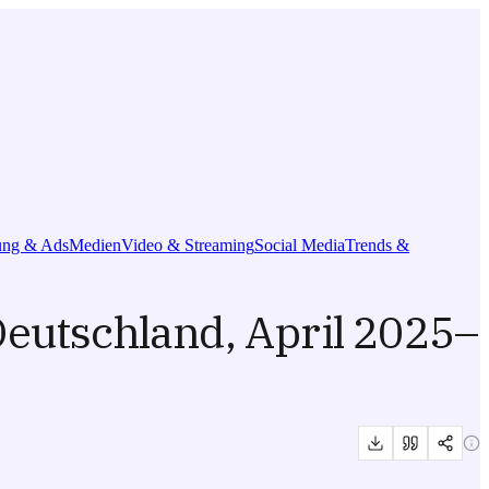
ng & Ads
Medien
Video & Streaming
Social Media
Trends &
utschland, April 2025–