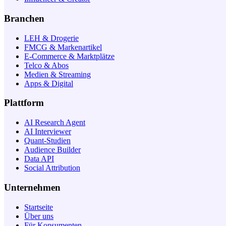
Branchen
LEH & Drogerie
FMCG & Markenartikel
E-Commerce & Marktplätze
Telco & Abos
Medien & Streaming
Apps & Digital
Plattform
AI Research Agent
AI Interviewer
Quant-Studien
Audience Builder
Data API
Social Attribution
Unternehmen
Startseite
Über uns
Für Konsumenten