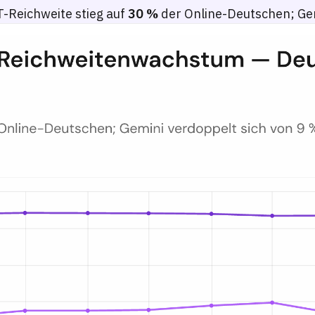
-Reichweite stieg auf
30 %
der Online-Deutschen; Gem
il 2025–März 2026
mark-Apps von April 2025 bis März 2026, zeigend ChatGPT steigend v