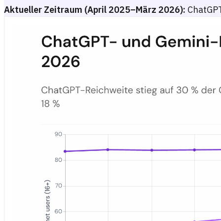
Aktueller Zeitraum (April 2025–März 2026):
ChatGPT
ChatGPT- und Gemini-Reichweitenwachstum — Deutschland, Apr
Liniendiagramm der monatlichen Reichweite (%) für sechs Bench