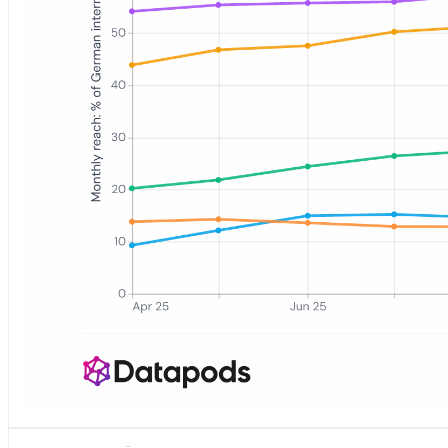
Liniendiagramm der monatlichen Reichweite (%) für sechs Bench