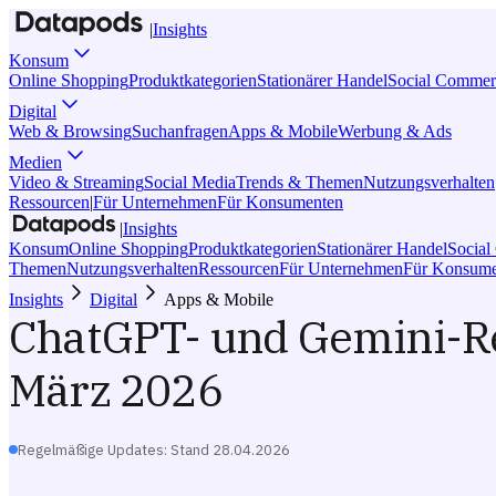
|
Insights
Konsum
Online Shopping
Produktkategorien
Stationärer Handel
Social Commer
Digital
Web & Browsing
Suchanfragen
Apps & Mobile
Werbung & Ads
Medien
Video & Streaming
Social Media
Trends & Themen
Nutzungsverhalten
Ressourcen
|
Für Unternehmen
Für Konsumenten
|
Insights
Konsum
Online Shopping
Produktkategorien
Stationärer Handel
Socia
Themen
Nutzungsverhalten
Ressourcen
Für Unternehmen
Für Konsume
Insights
Digital
Apps & Mobile
ChatGPT- und Gemini-R
März 2026
Regelmäßige Updates: Stand
28.04.2026