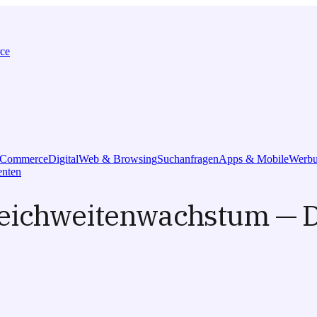
ce
l Commerce
Digital
Web & Browsing
Suchanfragen
Apps & Mobile
Werbu
nten
eichweitenwachstum — De