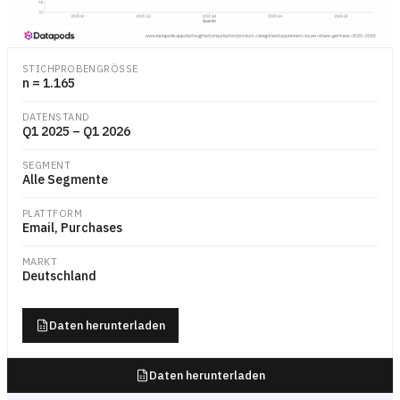
Liniendiagramm mit der quartalsweisen Käuferquote für Nahrungsergän
STICHPROBENGRÖSSE
n = 1.165
DATENSTAND
Q1 2025 – Q1 2026
SEGMENT
Alle Segmente
PLATTFORM
Email, Purchases
MARKT
Deutschland
Daten herunterladen
Daten herunterladen