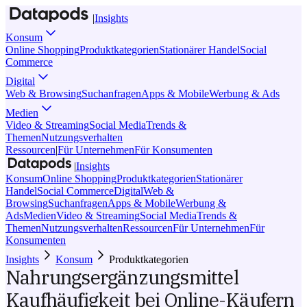
|
Insights
Konsum
Online Shopping
Produktkategorien
Stationärer Handel
Social
Commerce
Digital
Web & Browsing
Suchanfragen
Apps & Mobile
Werbung & Ads
Medien
Video & Streaming
Social Media
Trends &
Themen
Nutzungsverhalten
Ressourcen
|
Für Unternehmen
Für Konsumenten
|
Insights
Konsum
Online Shopping
Produktkategorien
Stationärer
Handel
Social Commerce
Digital
Web &
Browsing
Suchanfragen
Apps & Mobile
Werbung &
Ads
Medien
Video & Streaming
Social Media
Trends &
Themen
Nutzungsverhalten
Ressourcen
Für Unternehmen
Für
Konsumenten
Insights
Konsum
Produktkategorien
Nahrungsergänzungsmittel
Kaufhäufigkeit bei Online-Käufern