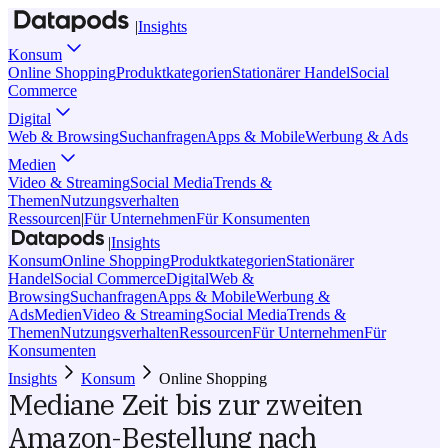
|
Insights
Konsum
Online Shopping
Produktkategorien
Stationärer Handel
Social
Commerce
Digital
Web & Browsing
Suchanfragen
Apps & Mobile
Werbung & Ads
Medien
Video & Streaming
Social Media
Trends &
Themen
Nutzungsverhalten
Ressourcen
|
Für Unternehmen
Für Konsumenten
|
Insights
Konsum
Online Shopping
Produktkategorien
Stationärer
Handel
Social Commerce
Digital
Web &
Browsing
Suchanfragen
Apps & Mobile
Werbung &
Ads
Medien
Video & Streaming
Social Media
Trends &
Themen
Nutzungsverhalten
Ressourcen
Für Unternehmen
Für
Konsumenten
Insights
Konsum
Online Shopping
Mediane Zeit bis zur zweiten
Amazon-Bestellung nach