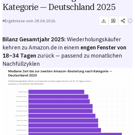
Kategorie — Deutschland 2025
Ergebnisse vom
28.04.2026
Bilanz Gesamtjahr 2025:
Wiederholungskäufer
kehren zu Amazon.de in einem
engen Fenster von
18–34 Tagen
zurück — passend zu monatlichen
Nachfüllzyklen
Mediane Zeit bis zur zweiten Amazon-Bestellung nach Kategorie — 
Balkendiagramm der medianen Anzahl von Tagen zwischen erster und 