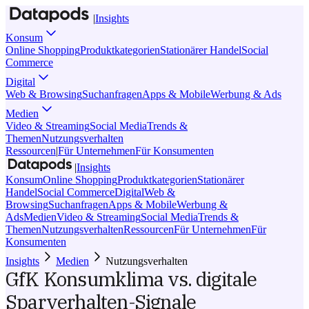
|
Insights
Konsum
Online Shopping
Produktkategorien
Stationärer Handel
Social
Commerce
Digital
Web & Browsing
Suchanfragen
Apps & Mobile
Werbung & Ads
Medien
Video & Streaming
Social Media
Trends &
Themen
Nutzungsverhalten
Ressourcen
|
Für Unternehmen
Für Konsumenten
|
Insights
Konsum
Online Shopping
Produktkategorien
Stationärer
Handel
Social Commerce
Digital
Web &
Browsing
Suchanfragen
Apps & Mobile
Werbung &
Ads
Medien
Video & Streaming
Social Media
Trends &
Themen
Nutzungsverhalten
Ressourcen
Für Unternehmen
Für
Konsumenten
Insights
Medien
Nutzungsverhalten
GfK Konsumklima vs. digitale
Sparverhalten-Signale