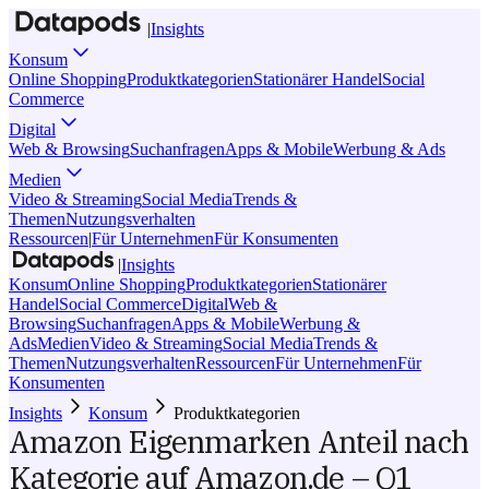
|
Insights
Konsum
Online Shopping
Produktkategorien
Stationärer Handel
Social
Commerce
Digital
Web & Browsing
Suchanfragen
Apps & Mobile
Werbung & Ads
Medien
Video & Streaming
Social Media
Trends &
Themen
Nutzungsverhalten
Ressourcen
|
Für Unternehmen
Für Konsumenten
|
Insights
Konsum
Online Shopping
Produktkategorien
Stationärer
Handel
Social Commerce
Digital
Web &
Browsing
Suchanfragen
Apps & Mobile
Werbung &
Ads
Medien
Video & Streaming
Social Media
Trends &
Themen
Nutzungsverhalten
Ressourcen
Für Unternehmen
Für
Konsumenten
Insights
Konsum
Produktkategorien
Amazon Eigenmarken Anteil nach
Kategorie auf Amazon.de – Q1